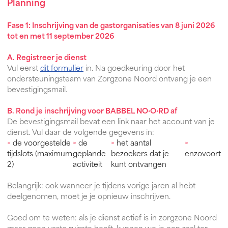
Planning
Fase 1: Inschrijving van de gastorganisaties van 8 juni 2026
tot en met 11 september 2026
A. Registreer je dienst
Vul eerst
dit formulier
in. Na goedkeuring door het
ondersteuningsteam van Zorgzone Noord ontvang je een
bevestigingsmail.
B. Rond je inschrijving voor BABBEL NO·O·RD af
De bevestigingsmail bevat een link naar het account van je
dienst. Vul daar de volgende gegevens in:
>
de voorgestelde
>
de
>
het aantal
>
tijdslots (maximum
geplande
bezoekers dat je
enzovoort
2)
activiteit
kunt ontvangen
Belangrijk: ook wanneer je tijdens vorige jaren al hebt
deelgenomen, moet je je opnieuw inschrijven.
Goed om te weten: als je dienst actief is in zorgzone Noord