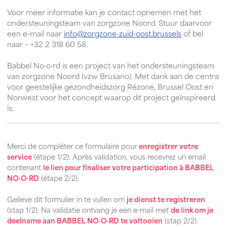
Voor meer informatie kan je contact opnemen met het
ondersteuningsteam van zorgzone Noord. Stuur daarvoor
een e-mail naar
info@zorgzone-zuid-oost.brussels
of bel
naar – +32 2 318 60 58.
Babbel No·o·rd is een project van het ondersteuningsteam
van zorgzone Noord (vzw Brusano). Met dank aan de centra
voor geestelijke gezondheidszorg Rézone, Brussel Oost en
Norwest voor het concept waarop dit project geïnspireerd
is.
Merci de compléter ce formulaire pour
enregistrer votre
service
(étape 1/2). Après validation, vous recevrez un email
contenant
le lien pour finaliser votre participation à BABBEL
NO·O·RD
(étape 2/2).
Gelieve dit formulier in te vullen om
je dienst te registreren
(stap 1/2). Na validatie ontvang je een e-mail met
de link om je
deelname aan BABBEL NO·O·RD te voltooien
(stap 2/2).